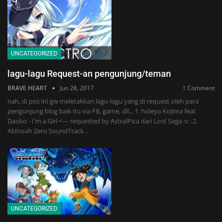
UNCATEGORIZED
lagu-lagu Request-an pengunjung/teman
BRAVE HEART
Jun 28, 2017
1 Comment
nah, di pos ini gw meletakkan lagu-lagu yang di request oleh para
pengunjung blog baik itu via FB, game, dll... 1. hideya Kojima feat
Daoko - I'm a Girl <--- requested by AstralPica dari Lost Saga :v : 2.
Aldnoah Zero SoundTrack…
UNCATEGORIZED