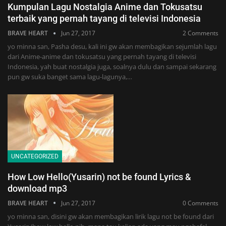
Kumpulan Lagu Nostalgia Anime dan Tokusatsu
terbaik yang pernah tayang di televisi Indonesia
BRAVE HEART
Jun 27, 2017
2 Comments
yo minna san, Pasha desu, kali ini gw akan membagikan sejumlah lagu
dari Anime-anime dan tokusatsu yang pernah tayang di televisi
Indonesia, yah buat nostalgia juga, soalnya dulu dan sampai sekarang
pun gw suka banget sama lagu-lagunya,…
UNCATEGORIZED
How Low Hello(Yusarin) not be found Lyrics &
download mp3
BRAVE HEART
Jun 27, 2017
0 Comments
yo minna san, disini gw akan membagikan lirik lagu not be found dari