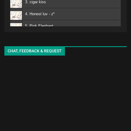
3. cigar kiss
4. Honest luv - z²
5. Pink Elephant
6. Mero
kuro - EMA
7. Matomojyanainoga Cyoudoiino - Ya ya
CHAT, FEEDBACK & REQUEST
8. Shiori-chan - EMA
9. White Lily - seki
10. adore
11. sukinisaserooo
12. Jellyfish - oyg