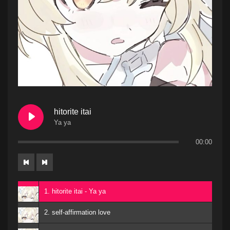
hitorite itai
Ya ya
00:00
1. hitorite itai - Ya ya
2. self-affirmation love