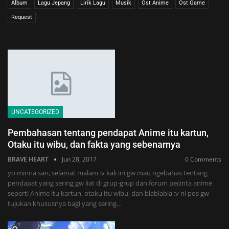
Album
Lagu Jepang
Lirik Lagu
Musik
Ost Anime
Ost Game
Request
UNCATEGORIZED
Pembahasan tentang pendapat Anime itu kartun,
Otaku itu wibu, dan fakta yang sebenarnya
BRAVE HEART
Jun 28, 2017
0 Comments
yo minna san, selamat malam :v kali ini gw mau ngebahas tentang
pendapat yang sering gw liat di grup-grup dan forum pecinta anime
seperti Anime itu kartun, otaku itu wibu, dan blablabla :v ni pos gw
tujukan khususnya bagi yang sering…