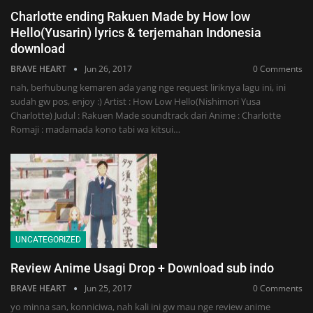
Charlotte ending Rakuen Made by How low
Hello(Yusarin) lyrics & terjemahan Indonesia
download
BRAVE HEART
Jun 26, 2017
0 Comments
nah, berhubung kemaren ada yang nge request liriknya lagu ini, ini
sudah gw pos, enjoy :) Artist : How Low Hello(Nishimori Yusa
Charlotte) Judul : Rakuen Made soundtrack dari Anime : Charlotte
Romaji : madamada kono tabi wa kitsui…
UNCATEGORIZED
Review Anime Usagi Drop + Download sub indo
BRAVE HEART
Jun 25, 2017
0 Comments
yo minna san, konniciwa, nah kali ini gw mau nge review anime