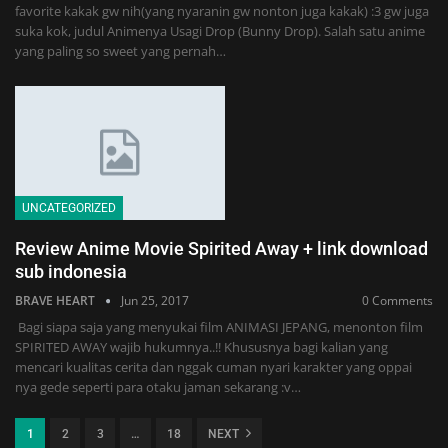
favorite kakak gw nih(yang nyaranin gw nonton juga kakak) :3 gw juga
suka kok, judul Animenya Usagi Drop (Bunny Drop). Salah satu anime
yang paling so sweet yang pernah…
UNCATEGORIZED
Review Anime Movie Spirited Away + link download
sub indonesia
BRAVE HEART
Jun 25, 2017
0 Comments
Bagi siapa saja yang menyukai film ANIMASI JEPANG, menonton film
SPIRITED AWAY wajib hukumnya..!! Khususnya bagi kalian yang
mencari kualitas cerita dan nggak cuman nyari karakter yang oppai
nya gede seperti para otaku jaman sekarang :v…
1
2
3
…
18
NEXT