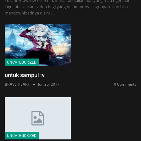
Yusarin/how low hello nih, mana tau kalian ada yang mau ngehafal
lagu ini... silakan :v dan bagi yang belum punya lagunya kalian bisa
mendownloadnya disini :…
UNCATEGORIZED
untuk sampul :v
BRAVE HEART
Jun 26, 2017
0 Comments
UNCATEGORIZED