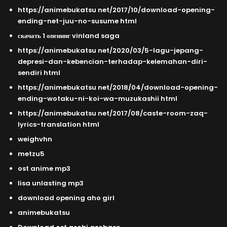
https://animebukatsu net/2017/10/download-opening-
ending-net-juu-no-susume html
скачать 1 опенинг vinland saga
https://animebukatsu net/2020/03/5-lagu-jepang-
depresi-dan-kebencian-terhadap-kelemahan-diri-
sendiri html
https://animebukatsu net/2018/04/download-opening-
ending-wotaku-ni-koi-wa-muzukashii html
https://animebukatsu net/2017/08/caste-room-zaq-
lyrics-translation html
weighvhn
metzu5
ost anime mp3
lisa unlasting mp3
download opening aho girl
animebukatsu