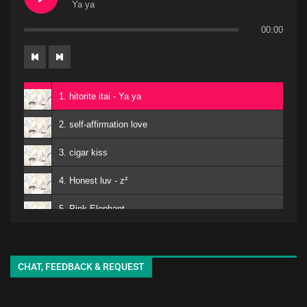
Ya ya
00:00
1. hitorite itai - Ya ya
2. self-affirmation love
3. cigar kiss
4. Honest luv - z²
5. Pink Elephant
6. Mero
kuro - EMA
7. Matomojyanainoga Cyoudoiino - Ya ya
CHAT, FEEDBACK & REQUEST
8. Shiori-chan - EMA