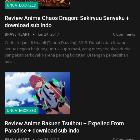
UNCATEGORIZED
Review Anime Chaos Dragon: Sekiryuu Senyaku +
download sub indo
BRAVE HEART
Jun 24, 2017
0 Comments
Cerita terjadi di Huanli (Tahun Dazzling) 3015. Donatia dan Kouran,
kedua negara berjuang untuk supremasi, yang menyebabkan dunia
yang akan terkoyak karena perang konstan. Di tengah perselisihan
ada…
UNCATEGORIZED
Review Anime Rakuen Tsuihou – Expelled From
Paradise + download sub indo
BRAVE HEART
Jun 23, 2017
0 Comments