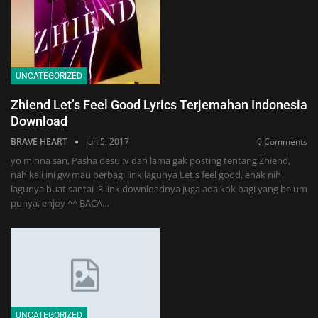
UNCATEGORIZED
Zhiend Let’s Feel Good Lyrics Terjemahan Indonesia
Download
BRAVE HEART
Jun 5, 2017
0 Comments
yo minna san, Pasha desu :v dah lama gak posting tentang Zhiend,
nah kali ini gw mau berbagi lirik lagunya Let's feel good, enak nih
lagunya buat santai :3 link downloadnya juga ada kok bagi yang belum
punya, enjoy ^^ BACA…
UNCATEGORIZED