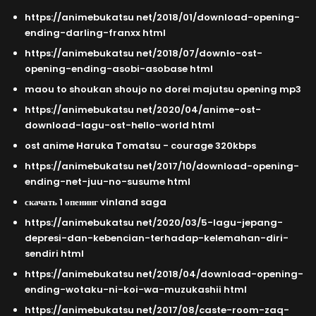
https://animebukatsu net/2018/01/download-opening-
ending-darling-franxx html
https://animebukatsu net/2018/07/downlo-ost-
opening-ending-asobi-asobase html
maou to shoukan shoujo no dorei majutsu opening mp3
https://animebukatsu net/2020/04/anime-ost-
download-lagu-ost-hello-world html
ost anime Haruka Tomatsu - courage 320kbps
https://animebukatsu net/2017/10/download-opening-
ending-net-juu-no-susume html
скачать 1 опенинг vinland saga
https://animebukatsu net/2020/03/5-lagu-jepang-
depresi-dan-kebencian-terhadap-kelemahan-diri-
sendiri html
https://animebukatsu net/2018/04/download-opening-
ending-wotaku-ni-koi-wa-muzukashii html
https://animebukatsu net/2017/08/caste-room-zaq-