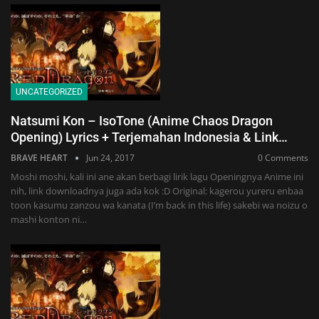
UNCATEGORIZED
Natsumi Kon – IsoTone (Anime Chaos Dragon
Opening) Lyrics + Terjemahan Indonesia & Link…
BRAVE HEART
Jun 24, 2017
0 Comments
Moshi moshi, kali ini ane akan berbagi lirik lagu Openingnya Anime ini
nih, link downloadnya juga ada kok :D Original: kagerou yureru enbaa
toon kasumu zanzou wa kanata (I’m back in this life) sakebi wa noizu o
mashi konton ni…