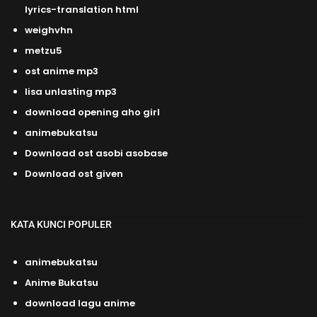
lyrics-translation html
weighvhn
metzu5
ost anime mp3
lisa unlasting mp3
download opening aho girl
animebukatsu
Download ost asobi asobase
Download ost given
KATA KUNCI POPULER
animebukatsu
Anime Bukatsu
download lagu anime