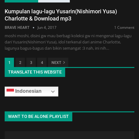
Kumpulan lagu-lagu Yusarin(Nishimori Yusa)
Charlotte & Download mp3
BRAVE HEART
Jun 4, 2017
1 Comment
moshi moshi, disini gw mau berbagi koleksi gw ni mengenai lagu-lagu
dari Yusarin(Nishimori Yusa), idol terkenal dari anime Charlotte,
lagunya bagus-bagus dan bikin semangat :3 nah, ini nih…
1
2
3
4
NEXT
TRANSLATE THIS WEBSITE
Indonesian
WANT TO BE ALONE PLAYLIST