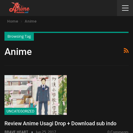
Home
Anime
Browsing Tag
Anime
UNCATEGORIZED
Review Anime Usagi Drop + Download sub indo
BRAVE HEART
Jun 25, 2017
0 Comments