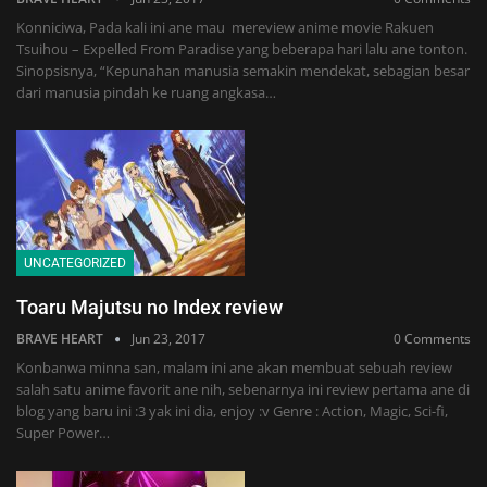
Konniciwa, Pada kali ini ane mau mereview anime movie Rakuen
Tsuihou – Expelled From Paradise yang beberapa hari lalu ane tonton.
Sinopsisnya, “Kepunahan manusia semakin mendekat, sebagian besar
dari manusia pindah ke ruang angkasa…
UNCATEGORIZED
Toaru Majutsu no Index review
BRAVE HEART
Jun 23, 2017
0 Comments
Konbanwa minna san, malam ini ane akan membuat sebuah review
salah satu anime favorit ane nih, sebenarnya ini review pertama ane di
blog yang baru ini :3 yak ini dia, enjoy :v Genre : Action, Magic, Sci-fi,
Super Power…