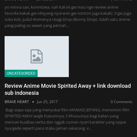
yo minna san, konniciwa, nah kali ini gw mau nge review anime
favorite kakak gw nih(yang nyaranin gw nonton juga kakak) :3 gw juga
suka kok, judul Animenya Usagi Drop (Bunny Drop). Salah satu anime
yang paling so sweet yang pernah…
UNCATEGORIZED
Review Anime Movie Spirited Away + link download
sub indonesia
BRAVE HEART
Jun 25, 2017
0 Comments
Bagi siapa saja yang menyukai film ANIMASI JEPANG, menonton film
SPIRITED AWAY wajib hukumnya..!! Khususnya bagi kalian yang
mencari kualitas cerita dan nggak cuman nyari karakter yang oppai
nya gede seperti para otaku jaman sekarang :v…